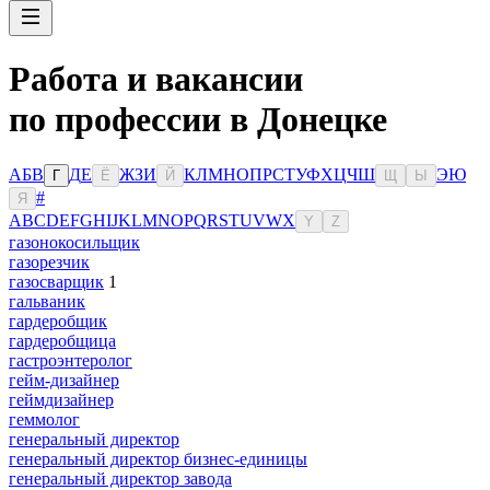
Работа и вакансии
по профессии в Донецке
А
Б
В
Д
Е
Ж
З
И
К
Л
М
Н
О
П
Р
С
Т
У
Ф
Х
Ц
Ч
Ш
Э
Ю
Г
Ё
Й
Щ
Ы
#
Я
A
B
C
D
E
F
G
H
I
J
K
L
M
N
O
P
Q
R
S
T
U
V
W
X
Y
Z
газонокосильщик
газорезчик
газосварщик
1
гальваник
гардеробщик
гардеробщица
гастроэнтеролог
гейм-дизайнер
геймдизайнер
геммолог
генеральный директор
генеральный директор бизнес-единицы
генеральный директор завода