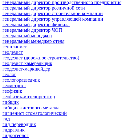
генеральный директор производственного предприятия
генеральный директор розничной сети
генеральный директор строительной компании
генеральный директор управляющей компании
генеральный директор филиала
генеральный директор ЧОП
генеральный менеджер
генеральный менеджер отеля
генпланист
геодезист
геодезист (дорожное строительство)
геодезист-камеральщик
геодезист-маркшейдер
геолог
геологоразведчик
геометрист
геофизик
геофизик-интерпретатор
гибщик
гибщик листового металла
гигиенист стоматологический
гид
гид-переводчик
гидравлик
гидрогеолог