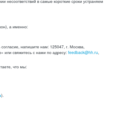
и несоответствий в самые короткие сроки устраняем
он), а именно:
ь согласие, напишите нам: 125047, г. Москва,
р» или свяжитесь с нами по адресу:
feedback@hh.ru
,
итаете, что мы:
а
).