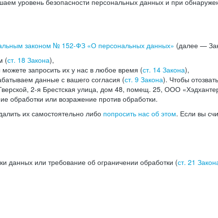
аем уровень безопасности персональных данных и при обнаружени
альным законом №
152-ФЗ
«О персональных данных»
(далее — Зак
м (
ст. 18 Закона
),
можете запросить их у нас в любое время (
ст. 14 Закона
),
абатываем данные с вашего согласия (
ст. 9 Закона
). Чтобы отозват
верской, 2-я Брестская улица, дом 48, помещ. 25, ООО «Хэдханте
ние обработки или возражение против обработки.
далить их самостоятельно либо
попросить нас об этом
. Если вы сч
ки данных или требование об ограничении обработки (
ст. 21 Закон