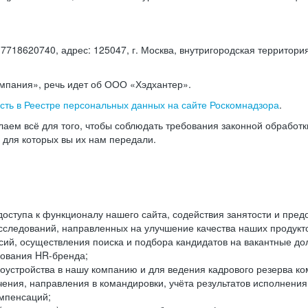
18620740, адрес: 125047, г. Москва, внутригородская территория
омпания», речь идет об ООО «Хэдхантер».
есть в Реестре персональных данных на сайте Роскомнадзора
.
аем всё для того, чтобы соблюдать требования законной обработ
, для которых вы их нам передали.
ступа к функционалу нашего сайта, содействия занятости и пред
следований, направленных на улучшение качества наших продуктов
ий, осуществления поиска и подбора кандидатов на вакантные дол
ования HR-бренда;
оустройства в нашу компанию и для ведения кадрового резерва ко
чения, направления в командировки, учёта результатов исполнени
омпенсаций;